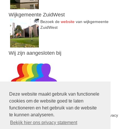
Wijkgemeente ZuidWest
Bezoek de
website
van wijkgemeente
ZuidWest
Wij zijn aangesloten bij
Deze website maakt gebruik van functionele
cookies om de website goed te laten
functioneren en het gebruik van de website
Privacy Statement
te kunnen analyseren.
In het kader van de nieuwe privacy wetgeving is een privacy
statement opgesteld voor de PGV.
Lees hier verder
Bekijk hier ons privacy statement