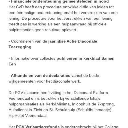
- Financiële ondersteuning gemeenteleden in nood
Het CvD heeft een procedure ontwikkeld die kan leiden tot
een éénmalige ondersteuning en/of het verstrekken van een
lening. De procedure voor het verstrekken van een lening
treedt pas in werking als een hulpaanvraag bij officiële
hulpinstanties geen resultaat oplevert.
-
Coördineren van de
jaarlijkse Actie Diaconale
Toezegging
-
Informatie over collectes
publiceren in kerkblad Samen
Een
- Afhandelen van de declaraties
vanuit de beide
wijkgemeenten voor het diaconale werk.
De PGV-diaconie heeft zitting in het Diaconaal Platform
Veenendaal en is betrokken bij verschillende lokale
hulporganisaties als Kerk&Minima, Inloophuis de 7-sprong,
Hulpdienst in-Zicht en St. Schuldhulp (Schuldhulpmaatje),
HipHelpt Veenendaal.
Het
PGV Verjaardagsfonds
is ondergebracht bij het College