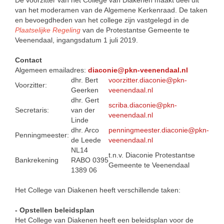
De voorzitter van het College van Diakenen maakt deel uit
van het moderamen van de Algemene Kerkenraad. De taken
en bevoegdheden van het college zijn vastgelegd in de
Plaatselijke Regeling
van de Protestantse Gemeente te
Veenendaal, ingangsdatum 1 juli 2019.
Contact
Algemeen emailadres:
diaconie@pkn-veenendaal.nl
dhr. Bert
voorzitter.diaconie@pkn-
Voorzitter:
Geerken
veenendaal.nl
dhr. Gert
scriba.diaconie@pkn-
Secretaris:
van der
veenendaal.nl
Linde
dhr. Arco
penningmeester.diaconie@pkn-
Penningmeester:
de Leede
veenendaal.nl
NL14
t.n.v. Diaconie Protestantse
Bankrekening
RABO 0395
Gemeente te Veenendaal
1389 06
Het College van Diakenen heeft verschillende taken:
- Opstellen beleidsplan
Het College van Diakenen heeft een beleidsplan voor de