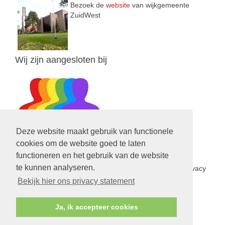
Bezoek de
website
van wijkgemeente
ZuidWest
Wij zijn aangesloten bij
Deze website maakt gebruik van functionele
cookies om de website goed te laten
functioneren en het gebruik van de website
Privacy Statement
te kunnen analyseren.
In het kader van de nieuwe privacy wetgeving is een privacy
statement opgesteld voor de PGV.
Lees hier verder
Bekijk hier ons privacy statement
Ja, ik accepteer cookies