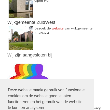
Open Hof
Wijkgemeente ZuidWest
Bezoek de
website
van wijkgemeente
ZuidWest
Wij zijn aangesloten bij
Deze website maakt gebruik van functionele
cookies om de website goed te laten
functioneren en het gebruik van de website
Privacy Statement
te kunnen analyseren.
In het kader van de nieuwe privacy wetgeving is een privacy