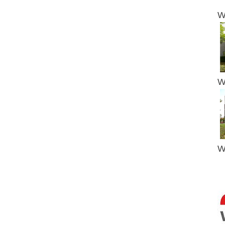
W
W
W