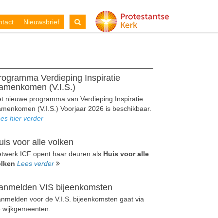
tact
Nieuwsbrief
rogramma Verdieping Inspiratie
amenkomen (V.I.S.)
t nieuwe programma van Verdieping Inspiratie
menkomen (V.I.S.) Voorjaar 2026 is beschikbaar.
es hier verder
uis voor alle volken
twerk ICF opent haar deuren als
Huis voor alle
olken
Lees verder
anmelden VIS bijeenkomsten
nmelden voor de V.I.S. bijeenkomsten gaat via
 wijkgemeenten.