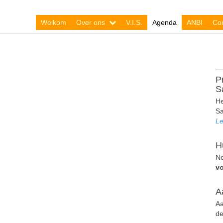
Welkom
Over ons
V.I.S.
Agenda
ANBI
Con
P
S
He
Sa
Le
H
Ne
v
A
Aa
de