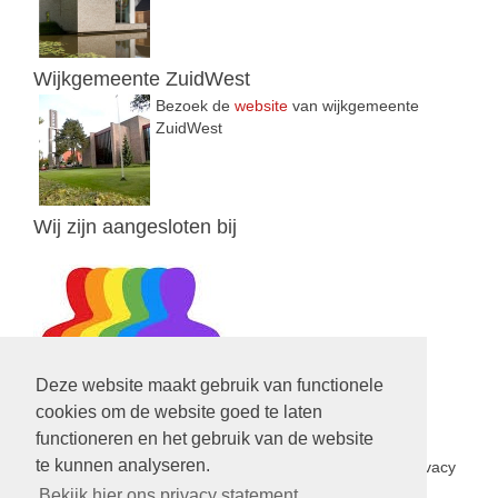
Wijkgemeente ZuidWest
Bezoek de
website
van wijkgemeente
ZuidWest
Wij zijn aangesloten bij
Deze website maakt gebruik van functionele
cookies om de website goed te laten
functioneren en het gebruik van de website
Privacy Statement
te kunnen analyseren.
In het kader van de nieuwe privacy wetgeving is een privacy
statement opgesteld voor de PGV.
Lees hier verder
Bekijk hier ons privacy statement