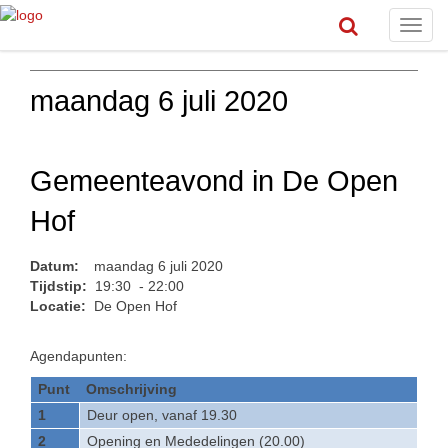
Toggl
navig
maandag 6 juli 2020
Gemeenteavond in De Open
Hof
Datum:
maandag 6 juli 2020
Tijdstip:
19:30 - 22:00
Locatie:
De Open Hof
Agendapunten:
Punt
Omschrijving
1
Deur open, vanaf 19.30
2
Opening en Mededelingen (20.00)