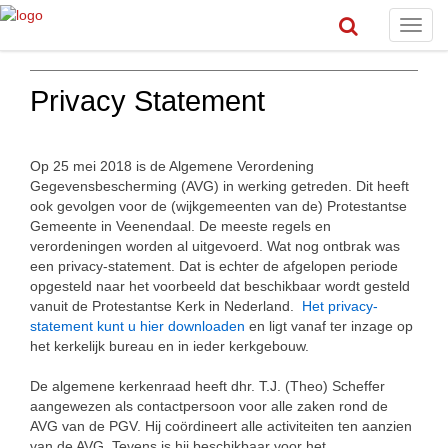
Toggl
navig
Privacy Statement
Op 25 mei 2018 is de Algemene Verordening
Gegevensbescherming (AVG) in werking getreden. Dit heeft
ook gevolgen voor de (wijkgemeenten van de) Protestantse
Gemeente in Veenendaal. De meeste regels en
verordeningen worden al uitgevoerd. Wat nog ontbrak was
een privacy-statement. Dat is echter de afgelopen periode
opgesteld naar het voorbeeld dat beschikbaar wordt gesteld
vanuit de Protestantse Kerk in Nederland.
Het privacy-
statement kunt u hier downloaden
en ligt vanaf ter inzage op
het kerkelijk bureau en in ieder kerkgebouw.
De algemene kerkenraad heeft dhr. T.J. (Theo) Scheffer
aangewezen als contactpersoon voor alle zaken rond de
AVG van de PGV. Hij coördineert alle activiteiten ten aanzien
van de AVG. Tevens is hij beschikbaar voor het