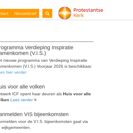
tact
Nieuwsbrief
rogramma Verdieping Inspiratie
amenkomen (V.I.S.)
t nieuwe programma van Verdieping Inspiratie
menkomen (V.I.S.) Voorjaar 2026 is beschikbaar.
es hier verder
uis voor alle volken
twerk ICF opent haar deuren als
Huis voor alle
olken
Lees verder
anmelden VIS bijeenkomsten
nmelden voor de V.I.S. bijeenkomsten gaat via
 wijkgemeenten.