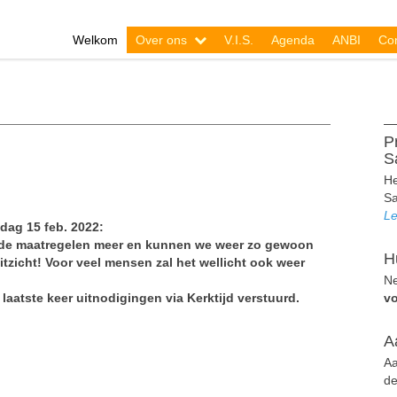
Welkom
Over ons
V.I.S.
Agenda
ANBI
Con
P
S
He
Sa
Le
sdag 15 feb. 2022:
ende maatregelen meer en kunnen we weer zo gewoon
H
uitzicht! Voor veel mensen zal het wellicht ook weer
Ne
laatste keer uitnodigingen via Kerktijd verstuurd.
v
A
Aa
de