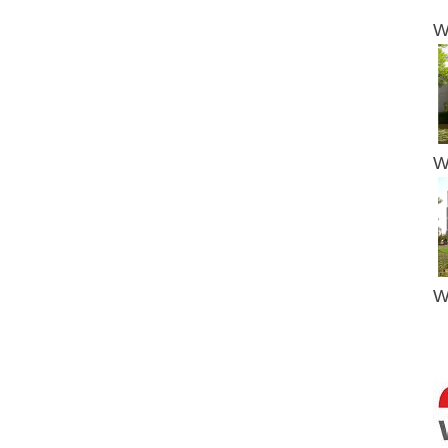
W
W
W