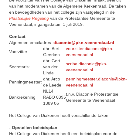
De voorzitter van het College van Diakenen maakt deel uit
van het moderamen van de Algemene Kerkenraad. De taken
en bevoegdheden van het college zijn vastgelegd in de
Plaatselijke Regeling
van de Protestantse Gemeente te
Veenendaal, ingangsdatum 1 juli 2019.
Contact
Algemeen emailadres:
diaconie@pkn-veenendaal.nl
dhr. Bert
voorzitter.diaconie@pkn-
Voorzitter:
Geerken
veenendaal.nl
dhr. Gert
scriba.diaconie@pkn-
Secretaris:
van der
veenendaal.nl
Linde
dhr. Arco
penningmeester.diaconie@pkn-
Penningmeester:
de Leede
veenendaal.nl
NL14
t.n.v. Diaconie Protestantse
Bankrekening
RABO 0395
Gemeente te Veenendaal
1389 06
Het College van Diakenen heeft verschillende taken:
- Opstellen beleidsplan
Het College van Diakenen heeft een beleidsplan voor de