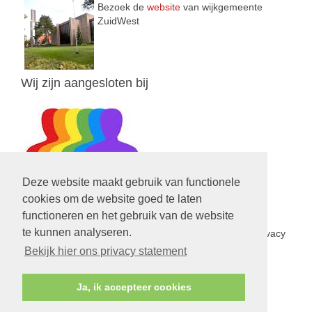
Bezoek de
website
van wijkgemeente
ZuidWest
Wij zijn aangesloten bij
Deze website maakt gebruik van functionele
cookies om de website goed te laten
functioneren en het gebruik van de website
Privacy Statement
te kunnen analyseren.
In het kader van de nieuwe privacy wetgeving is een privacy
statement opgesteld voor de PGV.
Lees hier verder
Bekijk hier ons privacy statement
Ja, ik accepteer cookies