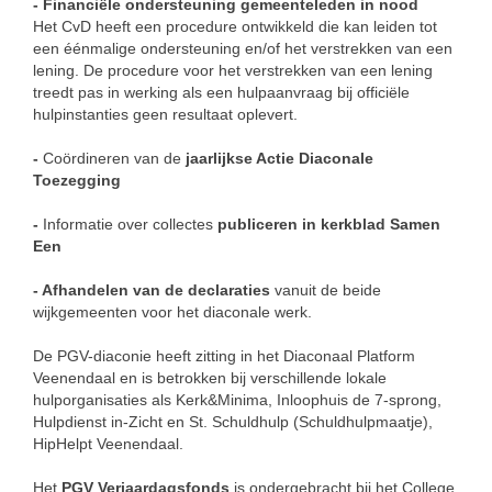
- Financiële ondersteuning gemeenteleden in nood
Het CvD heeft een procedure ontwikkeld die kan leiden tot
een éénmalige ondersteuning en/of het verstrekken van een
lening. De procedure voor het verstrekken van een lening
treedt pas in werking als een hulpaanvraag bij officiële
hulpinstanties geen resultaat oplevert.
-
Coördineren van de
jaarlijkse Actie Diaconale
Toezegging
-
Informatie over collectes
publiceren in kerkblad Samen
Een
- Afhandelen van de declaraties
vanuit de beide
wijkgemeenten voor het diaconale werk.
De PGV-diaconie heeft zitting in het Diaconaal Platform
Veenendaal en is betrokken bij verschillende lokale
hulporganisaties als Kerk&Minima, Inloophuis de 7-sprong,
Hulpdienst in-Zicht en St. Schuldhulp (Schuldhulpmaatje),
HipHelpt Veenendaal.
Het
PGV Verjaardagsfonds
is ondergebracht bij het College