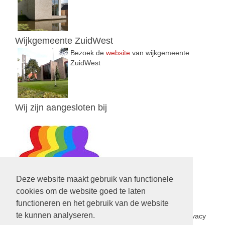
Wijkgemeente ZuidWest
Bezoek de
website
van wijkgemeente
ZuidWest
Wij zijn aangesloten bij
Deze website maakt gebruik van functionele
cookies om de website goed te laten
functioneren en het gebruik van de website
Privacy Statement
te kunnen analyseren.
In het kader van de nieuwe privacy wetgeving is een privacy