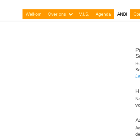
Welkom
Over ons
V.I.S.
Agenda
ANBI
Con
P
S
He
Sa
Le
H
Ne
v
A
Aa
de