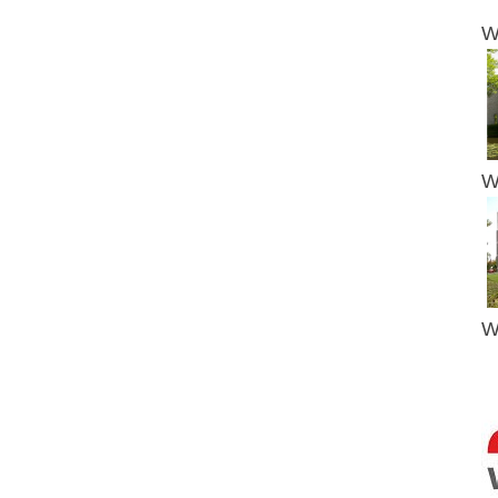
W
W
W