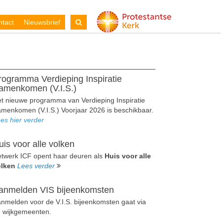
tact
Nieuwsbrief
rogramma Verdieping Inspiratie
amenkomen (V.I.S.)
t nieuwe programma van Verdieping Inspiratie
menkomen (V.I.S.) Voorjaar 2026 is beschikbaar.
es hier verder
uis voor alle volken
twerk ICF opent haar deuren als
Huis voor alle
olken
Lees verder
anmelden VIS bijeenkomsten
nmelden voor de V.I.S. bijeenkomsten gaat via
 wijkgemeenten.