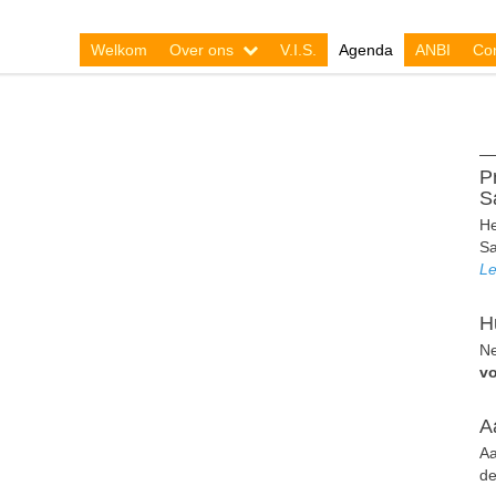
Welkom
Over ons
V.I.S.
Agenda
ANBI
Con
P
S
He
Sa
Le
H
Ne
v
A
Aa
de