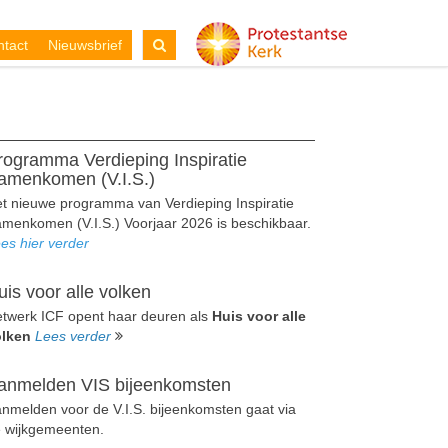
tact
Nieuwsbrief
rogramma Verdieping Inspiratie
amenkomen (V.I.S.)
t nieuwe programma van Verdieping Inspiratie
menkomen (V.I.S.) Voorjaar 2026 is beschikbaar.
es hier verder
uis voor alle volken
twerk ICF opent haar deuren als
Huis voor alle
olken
Lees verder
anmelden VIS bijeenkomsten
nmelden voor de V.I.S. bijeenkomsten gaat via
 wijkgemeenten.