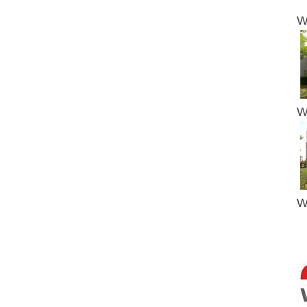
W
W
W